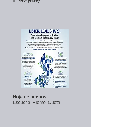
in New jersey
Hoja de hechos
:
Escucha. Plomo. Cuota